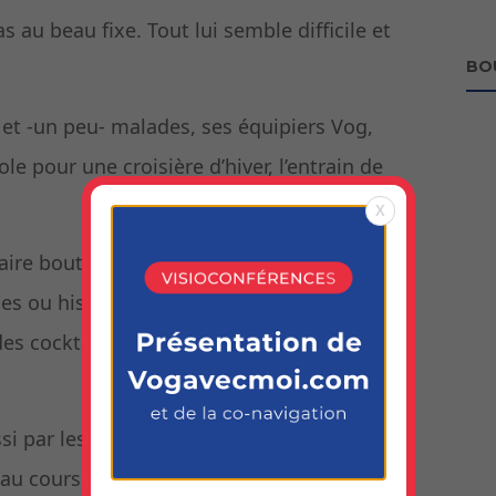
 au beau fixe. Tout lui semble difficile et
BO
s et -un peu- malades, ses équipiers Vog,
 pour une croisière d’hiver, l’entrain de
X
naire boute-en-train, jamais avare
ques ou historiques, qui pêche comme un as
es cocktails que celui du banjo, il n’a pas la
ussi par les six précédentes semaines de co-
au cours desquelles il a cohabité avec plus