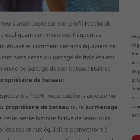
ateurs avait posté sur son profil Facebook
m, expliquant comment ses fréquentes
Depu
ent épuisé et comment certains équipiers ne
vog
bou
tant sans cesse du partage de frais étaient
inte
n envie de partage de son bateau! Etait-ce
d'o
propriétaire de bateau
?
grâ
équi
respectant à 100%, nous publions aujourd’hui
et 
u propriétaire de bateau
ou le
surmenage
cons
navi
 cette petite histoire fictive de Jean-Louis,
priétaires et aux équipiers permettront à