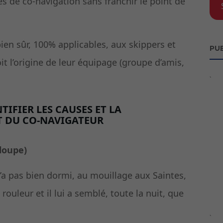
s de co-navigation sans franchir le point de
bien sûr, 100% applicables, aux skippers et
PUB
t l’origine de leur équipage (groupe d’amis,
`
TIFIER LES CAUSES ET LA
 DU CO-NAVIGATEUR
loupe)
 n’a pas bien dormi, au mouillage aux Saintes,
 rouleur et il lui a semblé, toute la nuit, que
`