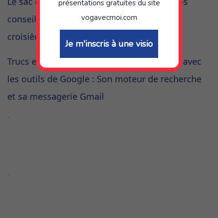
Le sac de marin du co-navigateur : tous nos
présentations gratuites du site
vogavecmoi.com
conseils pour profiter de votre première
croisière en voilier
Je m'inscris à une visio
Trucs et astuces pour utiliser VogAvecMoi avec
les outils de Google : Son moteur de recherche
et sa messagerie Gmail
`
`