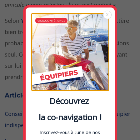
amicale a pour principe : le respect mutuel.
«
X
Selon
Yannick
, Willy de Roos avait un caractère
bien trempé, bien tranché et était
probablement habitué à prendre des décisions
seul. Ceci ne l’empêchait pas d’être clairvoyant
sur lui même. A chacun de l’être avant de
prendre part à une co-navigation!
Articles sur le même thème :
Découvrez
Conseils équipiers : comment devenir l’équipier
la co-navigation !
indispensable?
Inscrivez-vous à l'une de nos