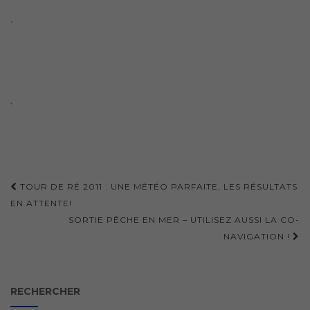
`
`
Navigation
TOUR DE RÉ 2011 : UNE MÉTÉO PARFAITE, LES RÉSULTATS
d'article
EN ATTENTE!
SORTIE PÊCHE EN MER – UTILISEZ AUSSI LA CO-
NAVIGATION !
RECHERCHER