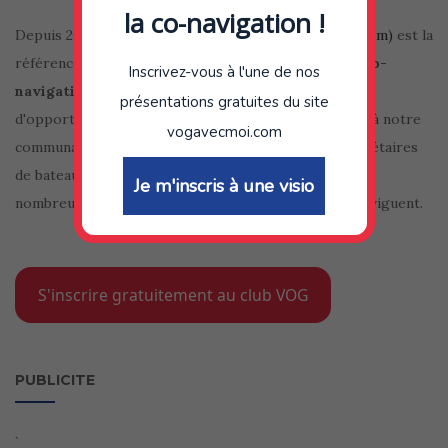
la co-navigation !
Depuis 2010, le club VOG (site internet
vogavecmoi.com)
est la
référence en
matière de bourse aux équipiers
ou
co-
Inscrivez-vous à l'une de nos
navigation
sur internet. En plus d'offrir, des milliers
présentations gratuites du site
d'opportunités de navigation et de rencontres grâce à notre
vogavecmoi.com
communauté de presque 100.000 équipiers et propriétaires
de bateau, notre blog et notre newsletter offrent de
Je m'inscris à une visio
nombreux conseils et informations à tous ceux qui naviguent.
S'inscrire gratuitement au club VOG
PUBLICITE
`