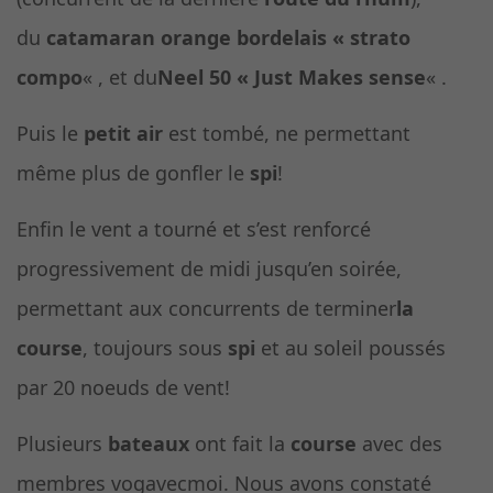
du
catamaran orange bordelais « strato
compo
« , et du
Neel 50 « Just Makes sense
« .
Puis le
petit air
est tombé, ne permettant
même plus de gonfler le
spi
!
Enfin le vent a tourné et s’est renforcé
progressivement de midi jusqu’en soirée,
permettant aux concurrents de terminer
la
course
, toujours sous
spi
et au soleil poussés
par 20 noeuds de vent!
Plusieurs
bateaux
ont fait la
course
avec des
membres vogavecmoi. Nous avons constaté