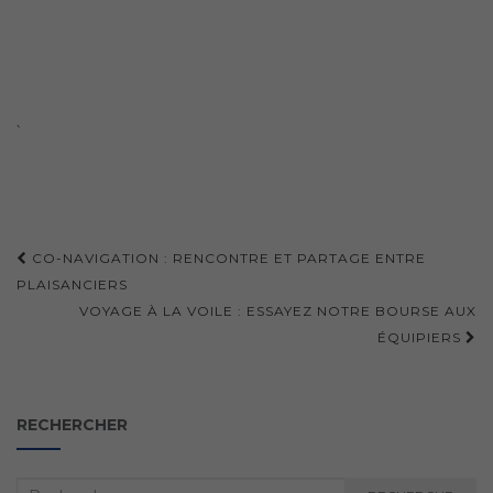
`
`
Navigation
CO-NAVIGATION : RENCONTRE ET PARTAGE ENTRE
d'article
PLAISANCIERS
VOYAGE À LA VOILE : ESSAYEZ NOTRE BOURSE AUX
ÉQUIPIERS
RECHERCHER
Recherche