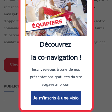
référence en
matière de bourse aux équipiers
ou
co-
navigation
sur internet. En plus d'offrir, des milliers
d'opportunités de navigation et de rencontres grâce à notre
communauté de presque 100.000 équipiers et propriétaires
de bateau, notre blog et notre newsletter offrent de
nombreux conseils et informations à tous ceux qui naviguent.
Découvrez
la co-navigation !
S'inscrire gratuitement au club VOG
Inscrivez-vous à l'une de nos
présentations gratuites du site
vogavecmoi.com
PUBLICITE
Je m'inscris à une visio
`