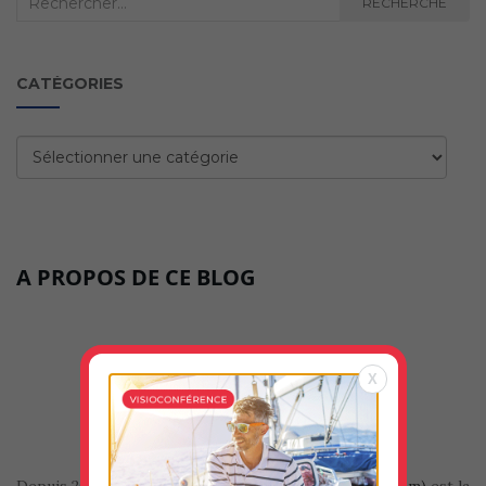
RECHERCHE
:
CATÉGORIES
Catégories
A PROPOS DE CE BLOG
X
Depuis 2010, le club VOG (site internet
vogavecmoi.com)
est la