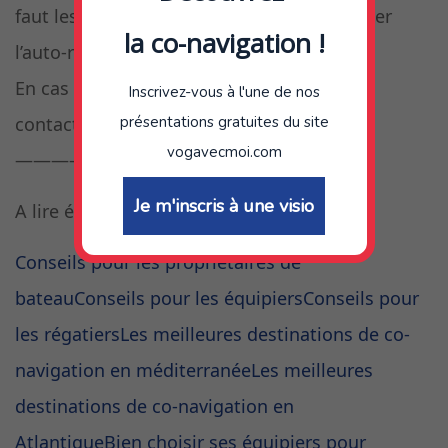
faut les modifier, en veillant à bien respecter
la co-navigation !
l’auto-remplissage du champs.
En cas de difficulté, n’hésitez pas à nous
Inscrivez-vous à l'une de nos
contacter,
en cliquant ici
.
présentations gratuites du site
vogavecmoi.com
———————-
Je m'inscris à une visio
A lire également :
Conseils pour les propriétaires de
bateau
Conseils pour les équipiers
Conseils pour
les régatiers
Les meilleures destinations de co-
navigation en méditerranée
Les meilleures
destinations de co-navigation en
Atlantique
Bien choisir ses équipiers pour