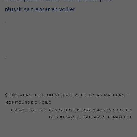
réussir sa transat en voilier
`
`
Navigation
BON PLAN : LE CLUB MED RECRUTE DES ANIMATEURS –
d'article
MONITEURS DE VOILE
M6 CAPITAL : CO-NAVIGATION EN CATAMARAN SUR L’ÎLE
DE MINORQUE, BALÉARES, ESPAGNE