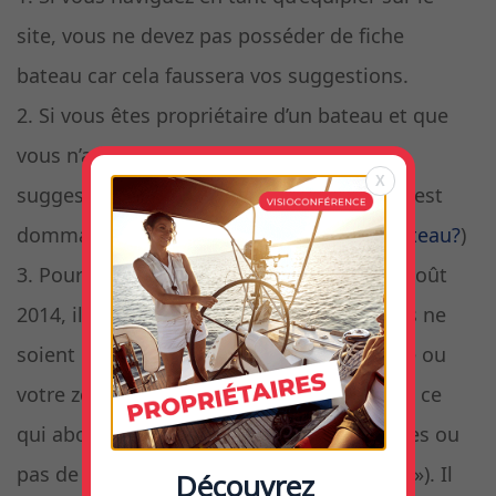
site, vous ne devez pas posséder de fiche
bateau car cela faussera vos suggestions.
2. Si vous êtes propriétaire d’un bateau et que
vous n’avez pas de fiche bateau, vos
X
suggestions seront moins complètes, et c’est
dommage. (
Comment créer votre fiche bateau?
)
3. Pour tous les profils créés avant le 1er août
2014, il se peut qu’aucune coordonnée gps ne
soient rattachées à votre lieu de résidence ou
votre zone de navigation ou port d’attache ce
qui aboutira à des suggestions inadéquates ou
pas de suggestions du tout (« 0″ résultats »). Il
Découvrez