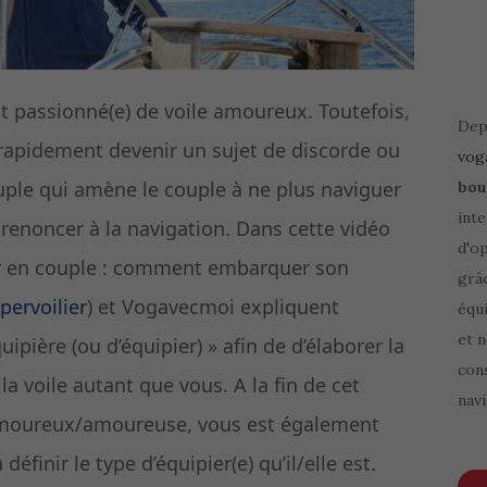
ut passionné(e) de voile amoureux. Toutefois,
Depu
 rapidement devenir un sujet de discorde ou
vog
ple qui amène le couple à ne plus naviguer
bou
inte
renoncer à la navigation. Dans cette vidéo
d'o
er en couple : comment embarquer son
grâ
pervoilier
) et Vogavecmoi expliquent
équi
et 
ipière (ou d’équipier) » afin de d’élaborer la
cons
la voile autant que vous. A la fin de cet
navi
e amoureux/amoureuse, vous est également
éfinir le type d’équipier(e) qu’il/elle est.