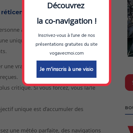
Découvrez
 réticente
la co-navigation !
e personne a peur, pense avoir le mal de mer
Inscrivez-vous à l'une de nos
 une unique mauvaise expérience) ou
présentations gratuites du site
ts.
vogavecmoi.com
er une vraie réticence basée sur l’expérience
Je m'inscris à une visio
 reçues.
plus critique. Si vous forcez, vous la/le
BO
jectif unique est d’accumuler des
sez une météo parfaite, des navigations