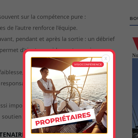
souvent sur la compétence pure :
BO
es de l’autre renforce l’équipe.
vant, pendant et après la sortie : un débrief
permet d’ajuster rapidement ce qui ne va
X
aiblesse, c’est un choix intelligent : chacun
esponsabilités selon le contexte et l’état
ssi importante que la sécurité nautique :
soutien évite des conflits inutiles.
RTENAIRES DE NAVIGATION