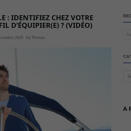
 : IDENTIFIEZ CHEZ VOTRE
RE
L D’ÉQUIPIER(E) ? (VIDÉO)
Rec
by
écembre 2025
Florian
:
CA
Cat
A 