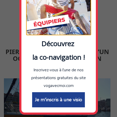
EN SAVOIR PLUS
TÉMOIGNAGE DE PROPRIÉTAIRES
Découvrez
PIERRE-YVES, PROPRIÉTAIRE D’UN
la co-navigation !
OCEANIS 393 À TREBEURDEN
Posté le
by
Inscrivez-vous à l'une de nos
25 novembre 2024
Florian
présentations gratuites du site
vogavecmoi.com
Je m'inscris à une visio