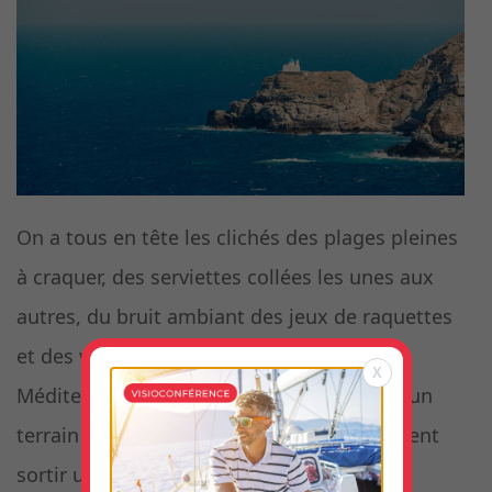
On a tous en tête les clichés des plages pleines
à craquer, des serviettes collées les unes aux
autres, du bruit ambiant des jeux de raquettes
et des vendeurs ambulants. Mais la
X
Méditerranée, c’est bien plus que ça, c’est un
terrain de jeu immense pour ceux qui aiment
sortir un peu du cadre, prendre le […]