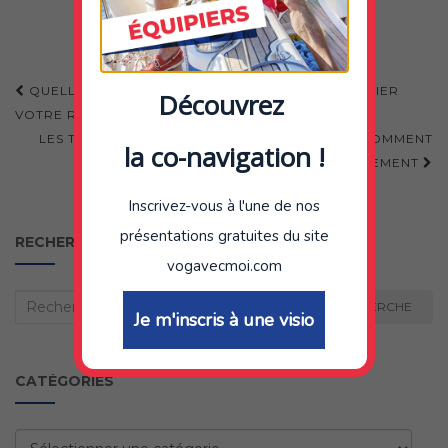
Navigation
QUELLE EST LA MEILLEURE PÉRIODE POUR PUBLIER
Découvrez
d'article
VOTRE RECHERCHE D’ÉQUIPIER VOILE ?
LES TYPES DE BATEAUX EN CO-NAVIGATION : COMMENT
la co-navigation !
CHOISIR SON EMBARQUEMENT
Inscrivez-vous à l'une de nos
présentations gratuites du site
RECHERCHER
vogavecmoi.com
Recherche
RECHERCHE
Je m'inscris à une visio
:
CATÉGORIES
Catégories