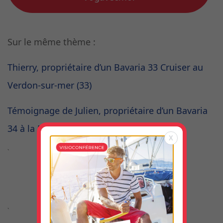
Sur le même thème :
Thierry, propriétaire d’un Bavaria 33 Cruiser au
Verdon-sur-mer (33)
Témoignage de Julien, propriétaire d’un Bavaria
34 à la Rochelle,
X
`
`