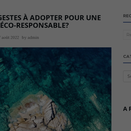
 GESTES À ADOPTER POUR UNE
RE
 ÉCO-RESPONSABLE?
Rec
by
7 août 2022
admin
:
CA
Cat
A 