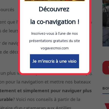
Découvrez
sourcés
la co-navigation !
ent que l’empreinte carbone provient de 20%
Inscrivez-vous à l'une de nos
 de leurs utilisations… (source :
ODSea-Lab
).
présentations gratuites du site
 de naviguer et faire recycler nos bateaux
vogavecmoi.com
ère de déconstruction des bateaux de
Je m'inscris à une visio
 un plus vieux ou pour un bateau éco-conçu),
sion pour la navigation et mettre nos bateaux
BO
ètement et simplement
pour naviguer plus
urable
? Voici nos conseils à partir de la
riétaire d’un catamaran aux Antilles.