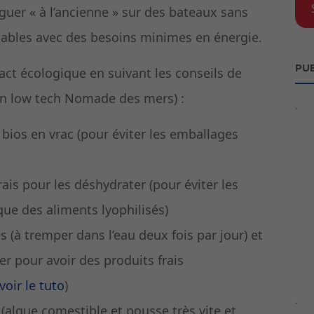
viguer « à l’ancienne » sur des bateaux sans
tables avec des besoins minimes en énergie.
PUB
act écologique en suivant les conseils de
n low tech Nomade des mers) :
`
s bios en vrac (pour éviter les emballages
ais pour les déshydrater (pour éviter les
que des aliments lyophilisés)
(à tremper dans l’eau deux fois par jour) et
r pour avoir des produits frais
voir le tuto
)
`
e (algue comestible et pousse très vite et