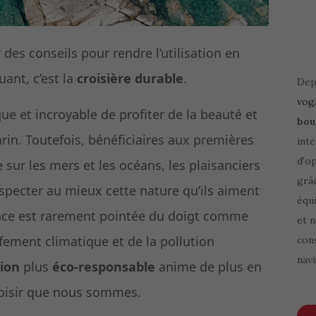
 des conseils pour rendre l’utilisation en
ant, c’est la
croisière durable
.
Depu
vog
que et incroyable de profiter de la beauté et
bou
rin. Toutefois, bénéficiaires aux premières
inte
d'o
e sur les mers et les océans, les plaisanciers
grâ
ecter au mieux cette nature qu’ils aiment
équi
ance est rarement pointée du doigt comme
et 
ement climatique et de la pollution
cons
navi
ion
plus
éco-responsable
anime de plus en
loisir que nous sommes.