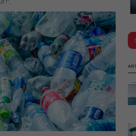
f !”.
AR