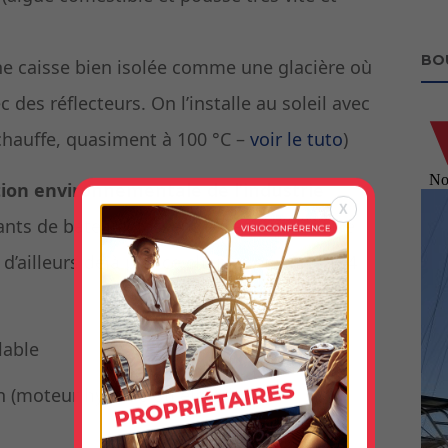
BO
 une caisse bien isolée comme une glacière où
 des réflecteurs. On l’installe au soleil avec
a chauffe, quasiment à 100 °C –
voir le tuto
)
tion environnementale de l’industrie
X
ants de bateaux fassent les efforts à notre
t d’ailleurs déjà pris ce chemin en suivant 4
lable
(moteur hybride ou électrique)