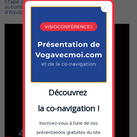
Etape 3.3 : Vos équipages se constituent
automatiquement dans votre gestionnaire
X
d’équipage au rythme des réponses reçues
Découvrez
la co-navigation !
Inscrivez-vous à l'une de nos
présentations gratuites du site