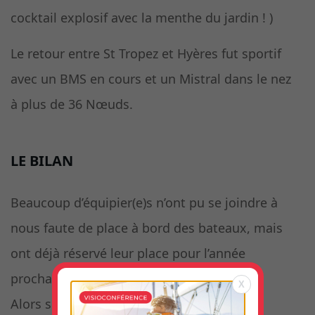
cocktail explosif avec la menthe du jardin ! )
Le retour entre St Tropez et Hyères fut sportif
avec un BMS en cours et un Mistral dans le nez
à plus de 36 Nœuds.
LE BILAN
Beaucoup d’équipier(e)s n’ont pu se joindre à
nous faute de place à bord des bateaux, mais
ont déjà réservé leur place pour l’année
prochaine.
X
Alors si vous avez un bateau et que vous