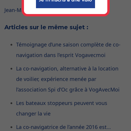
Jean-Michel C.
Articles sur le même sujet :
Témoignage d’une saison complète de co-
navigation dans l’esprit Vogavecmoi
La co-navigation, alternative à la location
de voilier, expérience menée par
l’association Spi d’Oc grâce à VogAvecMoi
Les bateaux stoppeurs peuvent vous
changer la vie
La co-navigatrice de l’année 2016 est…