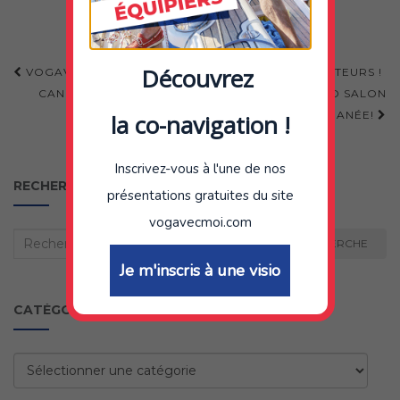
Navigation
Découvrez
VOGAVECMOI PASSE LE CAP DES 80.000 UTILISATEURS !
d'article
CANNES YACHTING FESTIVAL 2021 : PLUS GRAND SALON
NAUTIQUE À FLOTS DE MÉDITERRANÉE!
la co-navigation !
Inscrivez-vous à l'une de nos
RECHERCHER
présentations gratuites du site
vogavecmoi.com
Recherche
RECHERCHE
:
Je m'inscris à une visio
CATÉGORIES
Catégories