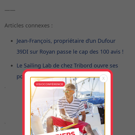
——
Articles connexes :
Jean-François, propriétaire d’un Dufour
39DI sur Royan passe le cap des 100 avis !
Le Sailing Lab de chez Tribord ouvre ses
portes à La Rochelle !
X
`
`