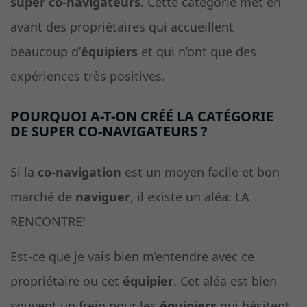
super co-navigateurs
. Cette catégorie met en
avant des propriétaires qui accueillent
beaucoup d’
équipiers
et qui n’ont que des
expériences très positives.
POURQUOI A-T-ON CRÉÉ LA CATÉGORIE
DE SUPER CO-NAVIGATEURS ?
Si la
co-navigation
est un moyen facile et bon
marché de
naviguer
, il existe un aléa: LA
RENCONTRE!
Est-ce que je vais bien m’entendre avec ce
propriétaire ou cet
équipier
. Cet aléa est bien
souvent un frein pour les
équipiers
qui hésitent