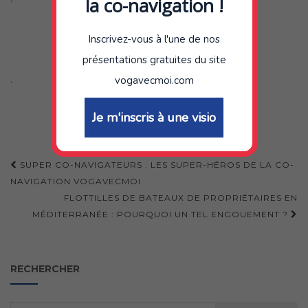
la co-navigation !
`
Inscrivez-vous à l'une de nos
présentations gratuites du site
vogavecmoi.com
`
Je m'inscris à une visio
Navigation
SUPER CO-NAVIGATEURS : LES SUPER-HÉROS DE LA CO-
d'article
NAVIGATION VOGAVECMOI
FLOTTILLES DE BATEAUX DE PROPRIÉTAIRES EN
MÉDITERRANÉE : POURQUOI UN TEL ENGOUEMENT ?
RECHERCHER