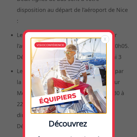
disposition au départ de l’aéroport de Nice
:
Le bus n°210 direct jusqu’à Cannes par
X
l’autoroute A8 tous les jours de 8h à 20h05.
Départ Terminal 1 et Terminal 2 – Quai 3
Le bus n°200 vous emmène à Cannes par
la RN7 via St Laurent du Var, Cagnes sur
Mer, Biot, Antibes et Golfe Juan de 7h30 à
22h en semaine et de 8h45 à 22h le
dimanche.
Découvrez
Départ Terminal 1 – Quai 0