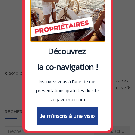
`
`
Découvrez
la co-navigation !
Navigation
2010-2019- VOGAVECMOI FÊTE SES 9 ANS!
d'article
APPRENDRE LA VOILE : ECOLE DE VOILE OU CO-
Inscrivez-vous à l'une de nos
NAVIGATION?
présentations gratuites du site
vogavecmoi.com
RECHERCHER
Je m'inscris à une visio
Recherche
RECHERCHE