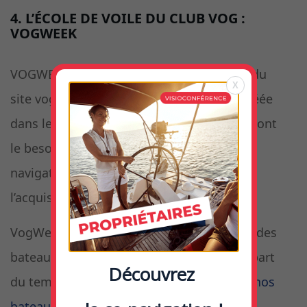
4. L’ÉCOLE DE VOILE DU CLUB VOG :
VOGWEEK
VOGWEEK est l’
école de voile
, émanation du
X
site vogavecmoi.com. Cette école a été créée
dans le but de former les équipiers qui en ont
le besoin avant de se lancer dans la co-
navigation ou pour sauter le pas vers
l’acquisition d’un voilier ou catamaran.
VogWeek propose des stages de voile sur des
bateaux modernes, confortables et la plupart
Découvrez
du temps haut de gamme (
voir la liste de nos
bateaux
) :