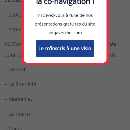
la co-navigation !
– école de croisière sur monocoque,
Inscrivez-vous à l'une de nos
présentations gratuites du site
– ecole de croisière sur catamaran,
vogavecmoi.com
VOGWEEK dispenses des stages toute l’année
Je m'inscris à une visio
pour une formation progressive au départ de :
– Lorient
– La Rochelle,
– Marseille,
– Le marin
– Corse