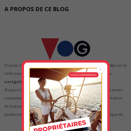
A PROPOS DE CE BLOG
Depuis 2010, le club VOG (site internet
vogavecmoi.com)
est la
X
référence en
matière de bourse aux équipiers
ou
co-
navigation
sur internet. En plus d'offrir, des milliers
d'opportunités de navigation et de rencontres grâce à notre
communauté de presque 100.000 équipiers et propriétaires
de bateau, notre blog et notre newsletter offrent de
nombreux conseils et informations à tous ceux qui naviguent.