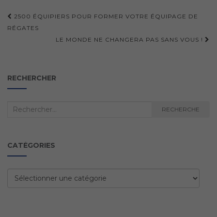
Navigation
2500 ÉQUIPIERS POUR FORMER VOTRE ÉQUIPAGE DE
d'article
RÉGATES
LE MONDE NE CHANGERA PAS SANS VOUS !
RECHERCHER
Recherche
RECHERCHE
:
CATÉGORIES
Catégories