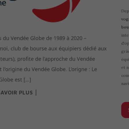
Depu
vog
bou
inte
ons du Vendée Globe de 1989 à 2020 –
d'o
moi, club de bourse aux équipiers dédié aux
grâ
ateurs), profite de l’approche du Vendée
équi
et 
t l’origine du Vendée Globe. L’origne : Le
cons
lobe est […]
navi
SAVOIR PLUS