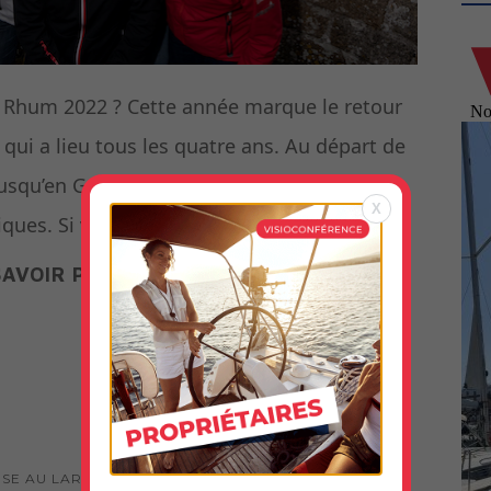
 Rhum 2022 ? Cette année marque le retour
qui a lieu tous les quatre ans. Au départ de
jusqu’en Guadeloupe, ce qui représente une
X
iques. Si vous êtes perdus en […]
SAVOIR PLUS
...
SE AU LARGE