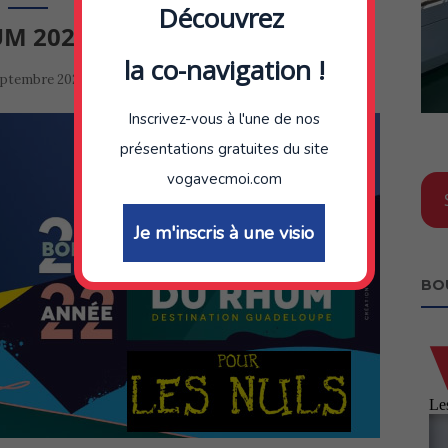
Découvrez
M 2022 POUR LES NULS!
la co-navigation !
by
eptembre 2022
admin
Inscrivez-vous à l'une de nos
présentations gratuites du site
vogavecmoi.com
Je m'inscris à une visio
BO