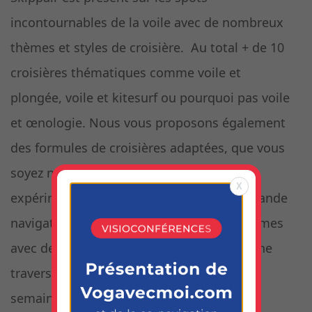
incontournables de la voile avec de nombreux
thèmes et styles de croisière. Au total + de 10
croisières thématiques comme voile et
plongée, voile et kitesurf ou pourquoi pas voile
et œnologie. Nous vous proposons également
des formules de croisières adaptées, que vous
soyez novice complet ou déjà plus
X
expérimenté. Par exemple, nos offres « grande
navigation » vous proposent des programmes
avec de longs moments en mer, comme une
traversée des Açores au Canaries ou une
semaine cap vers l’Irlande !