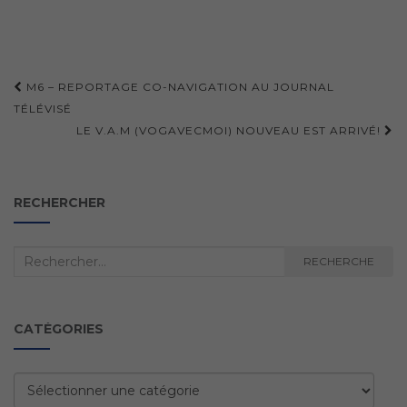
Navigation
M6 – REPORTAGE CO-NAVIGATION AU JOURNAL
d'article
TÉLÉVISÉ
LE V.A.M (VOGAVECMOI) NOUVEAU EST ARRIVÉ!
RECHERCHER
Recherche
RECHERCHE
:
CATÉGORIES
Catégories