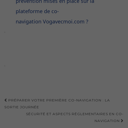
prévention mises en place sur la
plateforme de co-
navigation Vogavecmoi.com ?
`
`
Navigation
PRÉPARER VOTRE PREMIÈRE CO-NAVIGATION : LA
d'article
SORTIE JOURNÉE
SÉCURITÉ ET ASPECTS RÉGLEMENTAIRES EN CO-
NAVIGATION