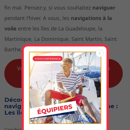
fin mai. Pensez-y, si vous souhaitez
naviguer
pendant l’hiver. A vous, les
navigations à la
voile
entre les îles de La Guadeloupe, la
Martinique, La Dominique, Saint Martin, Saint
Barthe, Saint Vincent et les Grenadines…
X
Voir les navigations aux Antilles et en
mer des Caraibes
Découvrez le meilleur climat pour
naviguer en voilier l’hiver en Europe :
Les îles Canaries !
L’archipel des Canaries situé au large de