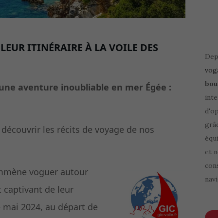
 LEUR ITINÉRAIRE À LA VOILE DES
Depu
vog
bou
une aventure inoubliable en mer Égée :
inte
d'o
grâ
découvrir les récits de voyage de nos
équi
et 
cons
mmène voguer autour
navi
it captivant de leur
 mai 2024, au départ de