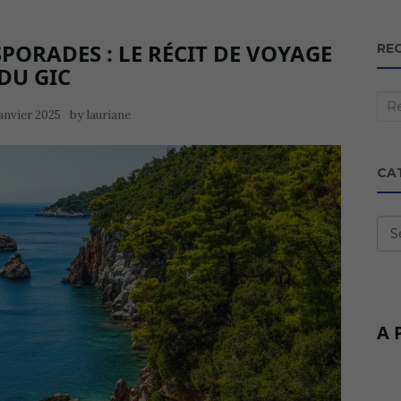
SPORADES : LE RÉCIT DE VOYAGE
RE
DU GIC
Rec
by
janvier 2025
lauriane
:
CA
Cat
A 