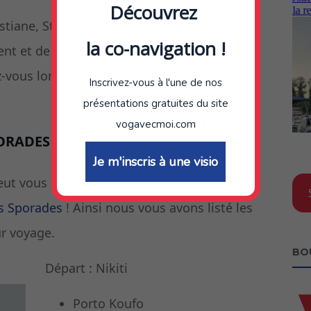
Découvrez
istiane, Stéphane et Dominique se sont
la co-navigation !
ment et de préparer l’aspect touristique. Ceux-
ez-vous lors d’une dernière visioconférence
Inscrivez-vous à l'une de nos
présentations gratuites du site
vogavecmoi.com
PORADES
Je m'inscris à une visio
eut vous aussi vous inspirer sur votre
s Sporades
! Ainsi nous vous avons listé les
ur voyage.
BO
Départ : Nikiti
Porto Koufo