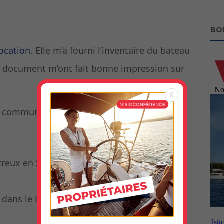
BO
location
. Elle m’a fourni l’inventaire du bateau
 document m’ont fait bonne impression sur
X
é communiquée entre mars et avril 2024.
reux en Suisse,
 dans le Bordelais.