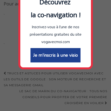
Découvrez
Pour accéder au météo live : Cliquez ici
la co-navigation !
`
Inscrivez-vous à l'une de nos
présentations gratuites du site
vogavecmoi.com
`
Je m'inscris à une visio
Navigation
TRUCS ET ASTUCES POUR UTILISER VOGAVECMOI AVEC
d'article
LES OUTILS DE GOOGLE : SON MOTEUR DE RECHERCHE ET
SA MESSAGERIE GMAIL
LE SAC DE MARIN DU CO-NAVIGATEUR : TOUS NOS
CONSEILS POUR PROFITER DE VOTRE PREMIÈRE
CROISIÈRE EN VOILIER