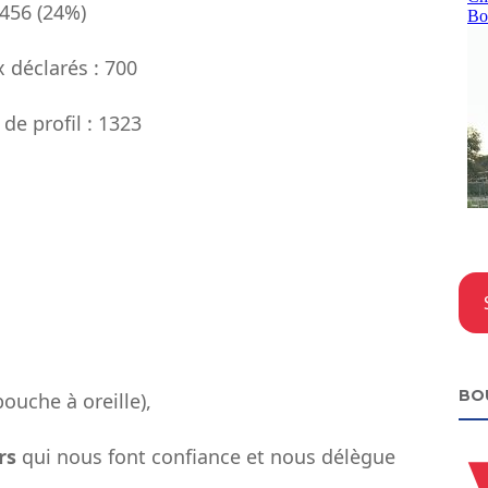
456 (24%)
Découvrez
 déclarés : 700
la co-navigation !
e profil : 1323
Inscrivez-vous à l'une de nos
présentations gratuites du site
vogavecmoi.com
Je m'inscris à une visio
BO
ouche à oreille),
rs
qui nous font confiance et nous délègue