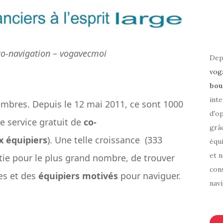
co-navigation – vogavecmoi
Depu
vog
bou
inte
bres. Depuis le 12 mai 2011, ce sont 1000
d'o
e service gratuit de
co-
grâ
x équipiers
). Une telle croissance (333
équi
et 
tie pour le plus grand nombre, de trouver
cons
es et des
équipiers motivés
pour naviguer.
navi