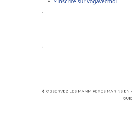
S’inscrire sur vogavecmoi
`
`
Navigation
OBSERVEZ LES MAMMIFÈRES MARINS EN 
d'article
GUI